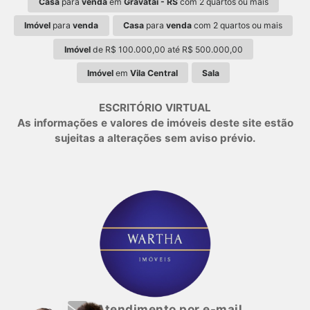
Casa
para
venda
em
Gravataí - RS
com 2 quartos ou mais
Imóvel
para
venda
Casa
para
venda
com 2 quartos ou mais
Imóvel
de R$ 100.000,00 até R$ 500.000,00
Imóvel
em
Vila Central
Sala
ESCRITÓRIO VIRTUAL
As informações e valores de imóveis deste site estão
sujeitas a alterações sem aviso prévio.
Atendimento por e-mail