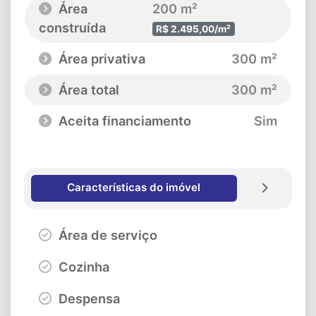
Área
200 m²
construída
R$ 2.495,00/m²
Área privativa
300 m²
Área total
300 m²
Aceita financiamento
Sim
Características do imóvel
Área de serviço
Cozinha
Despensa