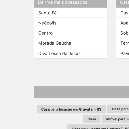
Bairros mais acessados
Cat
Santa Fé
Cas
Neópolis
Apa
Centro
Sob
Morada Gaúcha
Ter
Diva Lessa de Jesus
Pav
Casa
par
Casa
para
locação
em
Gravataí - RS
Casa
Imóvel
para
v
Casa
para
venda
em
Gravataí - R