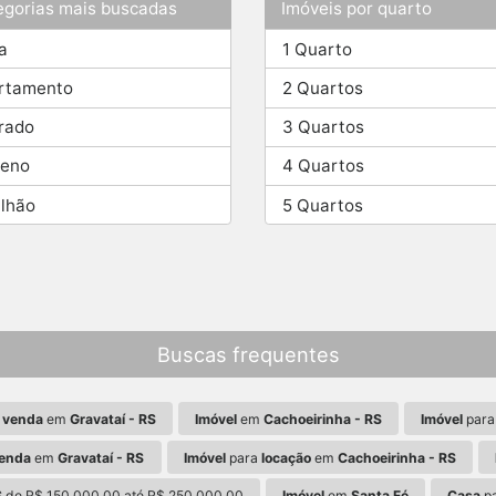
egorias mais buscadas
Imóveis por quarto
a
1 Quarto
rtamento
2 Quartos
rado
3 Quartos
reno
4 Quartos
ilhão
5 Quartos
Buscas frequentes
a
venda
em
Gravataí - RS
Imóvel
em
Cachoeirinha - RS
Imóvel
par
enda
em
Gravataí - RS
Imóvel
para
locação
em
Cachoeirinha - RS
S
de R$ 150.000,00 até R$ 250.000,00
Imóvel
em
Santa Fé
Casa
p