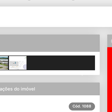
Next
ações do imóvel
Cód.
1088