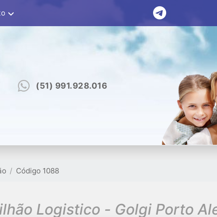
to
(51) 991.928.016
ão
Código 1088
ilhão Logistico - Golgi Porto Al