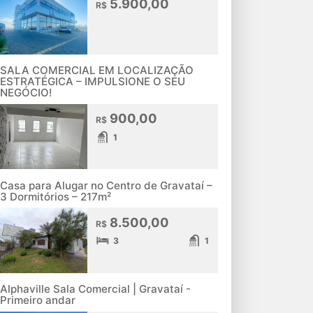
5.900,00
R$
SALA COMERCIAL EM LOCALIZAÇÃO
ESTRATÉGICA – IMPULSIONE O SEU
NEGÓCIO!
900,00
R$
1
Casa para Alugar no Centro de Gravataí –
3 Dormitórios – 217m²
8.500,00
R$
3
1
Alphaville Sala Comercial | Gravataí -
Primeiro andar