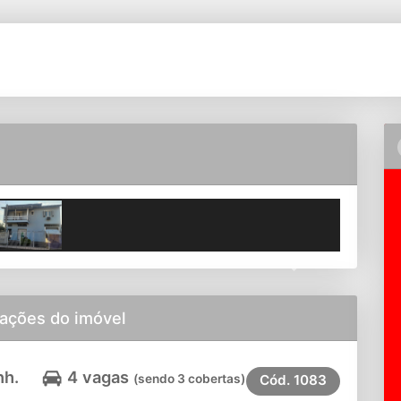
Next
ações do imóvel
nh.
4 vagas
(sendo 3 cobertas)
Cód.
1083