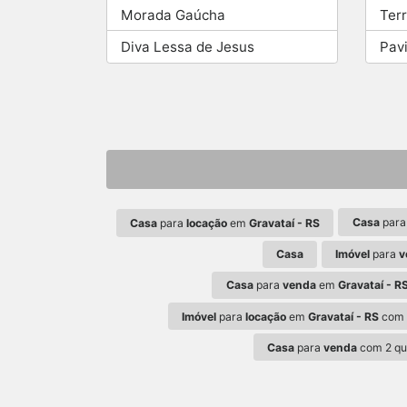
Morada Gaúcha
Ter
Diva Lessa de Jesus
Pav
Casa
par
Casa
para
locação
em
Gravataí - RS
Casa
Imóvel
para
v
Casa
para
venda
em
Gravataí - R
Imóvel
para
locação
em
Gravataí - RS
com 
Casa
para
venda
com 2 qu