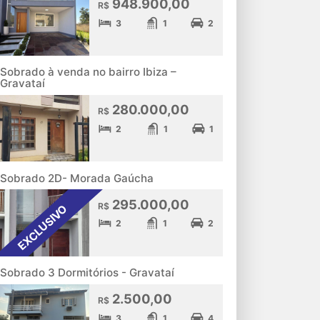
948.900,00
R$
3
1
2
Sobrado à venda no bairro Ibiza –
Gravataí
280.000,00
R$
2
1
1
Sobrado 2D- Morada Gaúcha
295.000,00
R$
EXCLUSIVO
2
1
2
Sobrado 3 Dormitórios - Gravataí
2.500,00
R$
3
1
4