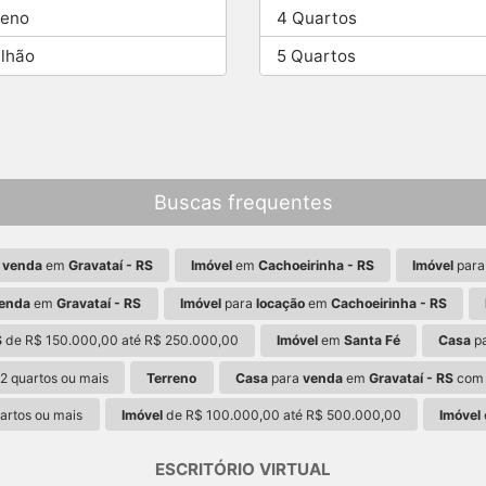
reno
4 Quartos
ilhão
5 Quartos
Buscas frequentes
a
venda
em
Gravataí - RS
Imóvel
em
Cachoeirinha - RS
Imóvel
par
enda
em
Gravataí - RS
Imóvel
para
locação
em
Cachoeirinha - RS
S
de R$ 150.000,00 até R$ 250.000,00
Imóvel
em
Santa Fé
Casa
p
2 quartos ou mais
Terreno
Casa
para
venda
em
Gravataí - RS
com 
artos ou mais
Imóvel
de R$ 100.000,00 até R$ 500.000,00
Imóvel
ESCRITÓRIO VIRTUAL