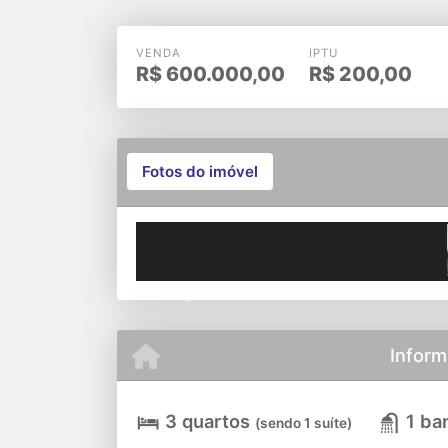
VENDA
IPTU
R$
600.000,00
R$
200,00
Fotos do imóvel
Previous
Inform
3 quartos
1 ba
(sendo 1 suíte)