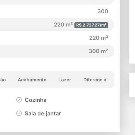
300
220 m²
R$ 2.727,27/m²
220 m²
300 m²
ção
Acabamento
Lazer
Diferencial
Cozinha
Sala de jantar